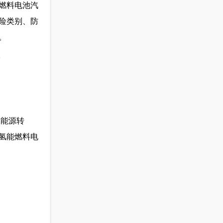
燃料电池汽
险类别、防
。
授
球能源转
氢能燃料电