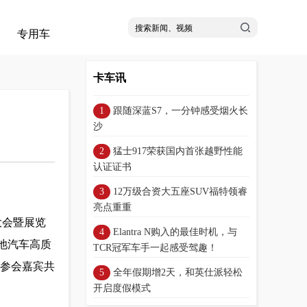
专用车
卡车讯
跟随深蓝S7，一分钟感受烟火长
沙
猛士917荣获国内首张越野性能
认证证书
12万级合资大五座SUV福特领睿
亮点重重
车大会暨展览
Elantra N购入的最佳时机，与
电池汽车高质
TCR冠军车手一起感受驾趣！
 参会嘉宾共
全年假期增2天，和英仕派轻松
开启度假模式